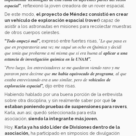
espacial
”
, reflexionó la joven creadora de un rover espacial.
De este modo,
el proyecto de Méndez consistió en crear
un vehículo de exploración espacial (rover)
capaz de
asistir a los astronautas en misiones para recolectar muestras
de otros cuerpos celestes.
Todo empezó mal
Lo que pasa es
“
”,
expresó entre fuertes risas, “
que en preparatoria una vez me saqué un ocho en Química y decidí
aplicar a una
que
tenía que probarme a mí misma que sí era buena al
estancia de investigación química en la UNAM
”.
Pero luego, los entrevistadores se me quedaron viendo raro y me
“
me había equivocado de programa
pararon para decirme que
, al que
vehículos de
estaba entrevistando era a uno similar, pero de
exploración espacial
”,
dijo entre risas.
Habiendo hablado por una buena porción de la entrevista
sobre otra disciplina, y sin realmente saber por qué
le
estaban poniendo pruebas de suspensiones para rovers
,
Karla, aun así, quedó seleccionada para esta
asociación,
siendo la integrante más joven.
Hoy,
Karla ya ha sido Líder de Divisiones dentro de la
asociación,
ha participado en simposios de divulgación