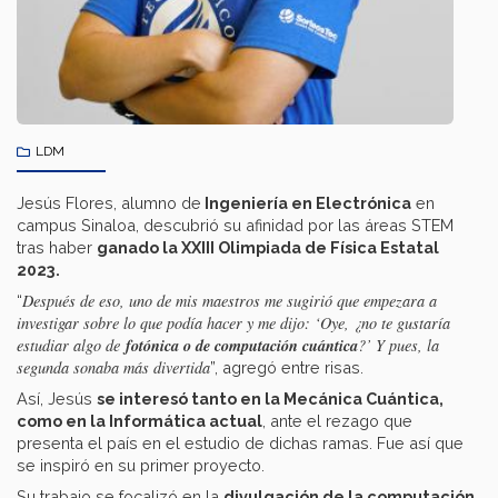
LDM
Jesús Flores, alumno de
Ingeniería en Electrónica
en
campus Sinaloa, descubrió su afinidad por las áreas STEM
tras haber
ganado la XXIII Olimpiada de Física Estatal
2023.
Después de eso, uno de mis maestros me sugirió que empezara a
“
investigar sobre lo que podía hacer y me dijo: ‘Oye, ¿no te gustaría
fotónica o de computación cuántica
estudiar algo de
?’ Y pues, la
segunda sonaba más divertida
”, agregó entre risas.
Así, Jesús
se interesó tanto en la Mecánica Cuántica,
como en la Informática actual
, ante el rezago que
presenta el país en el estudio de dichas ramas. Fue así que
se inspiró en su primer proyecto.
Su trabajo se focalizó en la
divulgación de la computación